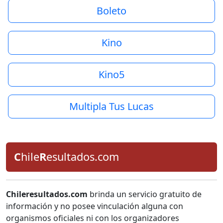
Boleto
Kino
Kino5
Multipla Tus Lucas
C
hile
R
esultados.com
Chileresultados.com
brinda un servicio gratuito de
información y no posee vinculación alguna con
organismos oficiales ni con los organizadores