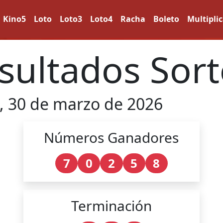
Kino5
Loto
Loto3
Loto4
Racha
Boleto
Multipli
sultados Sor
s, 30 de marzo de 2026
Números Ganadores
7
0
2
5
8
Terminación