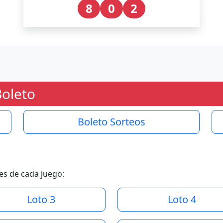
8
0
2
Boleto
Boleto Sorteos
tes de cada juego:
Loto 3
Loto 4