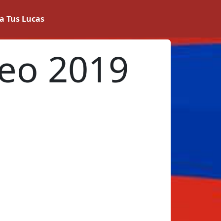
ca Tus Lucas
teo 2019