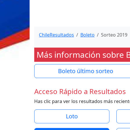
ChileResultados
Boleto
Sorteo 2019
Más información sobre 
Boleto último sorteo
Acceso Rápido a Resultados
Has clic para ver los resultados más recien
Loto