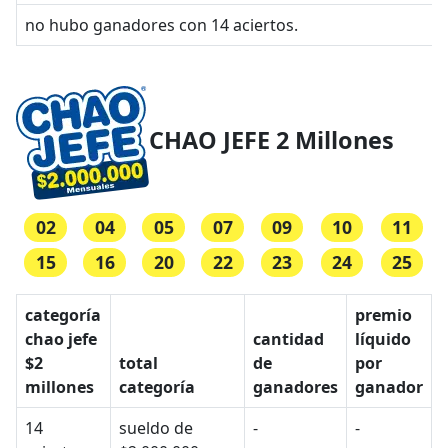
no hubo ganadores con 14 aciertos.
CHAO JEFE 2 Millones
02
04
05
07
09
10
11
15
16
20
22
23
24
25
categoría
premio
chao jefe
cantidad
líquido
$2
total
de
por
millones
categoría
ganadores
ganador
14
sueldo de
-
-