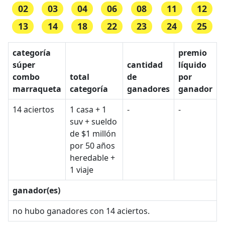
02
03
04
06
08
11
12
13
14
18
22
23
24
25
categoría
premio
súper
cantidad
líquido
combo
total
de
por
marraqueta
categoría
ganadores
ganador
14 aciertos
1 casa + 1
-
-
suv + sueldo
de $1 millón
por 50 años
heredable +
1 viaje
ganador(es)
no hubo ganadores con 14 aciertos.