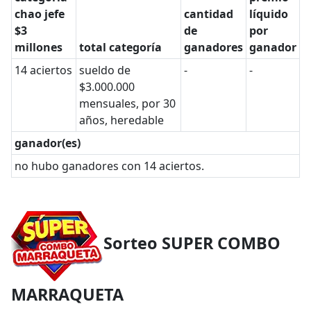
chao jefe
cantidad
líquido
$3
de
por
millones
total categoría
ganadores
ganador
14 aciertos
sueldo de
-
-
$3.000.000
mensuales, por 30
años, heredable
ganador(es)
no hubo ganadores con 14 aciertos.
Sorteo SUPER COMBO
MARRAQUETA