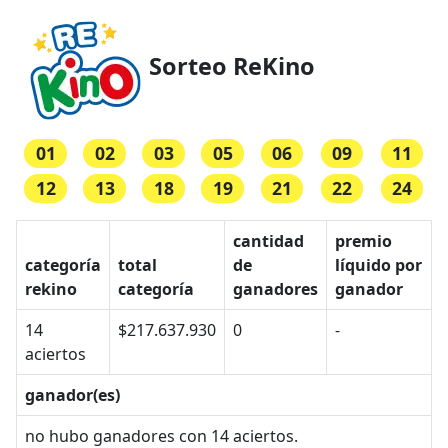
Sorteo ReKino
01
02
03
05
06
09
11
12
13
18
19
21
22
24
cantidad
premio
categoría
total
de
líquido por
rekino
categoría
ganadores
ganador
14
$217.637.930
0
-
aciertos
ganador(es)
no hubo ganadores con 14 aciertos.