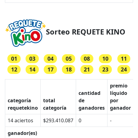
Sorteo REQUETE KINO
01
03
04
05
08
10
11
12
14
17
18
21
23
24
premio
cantidad
líquido
categoría
total
de
por
requetekino
categoría
ganadores
ganador
14 aciertos
$293.410.087
0
-
ganador(es)