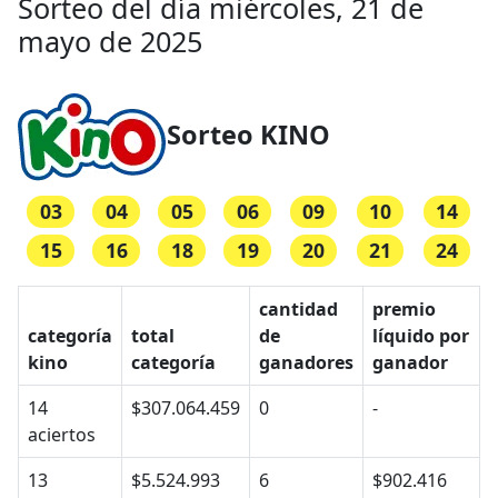
Sorteo del día miércoles, 21 de
mayo de 2025
Sorteo KINO
03
04
05
06
09
10
14
15
16
18
19
20
21
24
cantidad
premio
categoría
total
de
líquido por
kino
categoría
ganadores
ganador
14
$307.064.459
0
-
aciertos
13
$5.524.993
6
$902.416