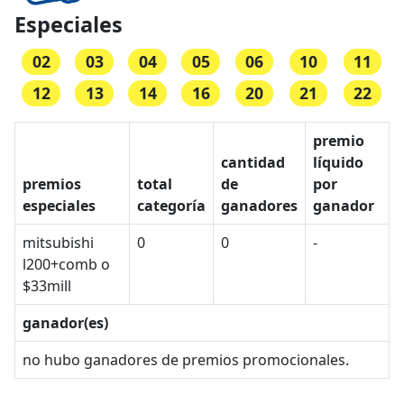
Especiales
02
03
04
05
06
10
11
12
13
14
16
20
21
22
premio
cantidad
líquido
premios
total
de
por
especiales
categoría
ganadores
ganador
mitsubishi
0
0
-
l200+comb o
$33mill
ganador(es)
no hubo ganadores de premios promocionales.