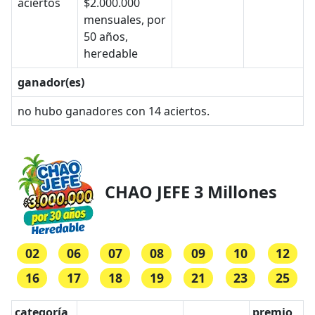
aciertos
$2.000.000
mensuales, por
50 años,
heredable
ganador(es)
no hubo ganadores con 14 aciertos.
CHAO JEFE 3 Millones
02
06
07
08
09
10
12
16
17
18
19
21
23
25
categoría
premio