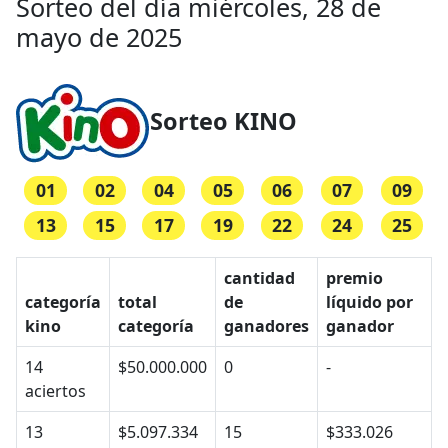
Sorteo del día miércoles, 28 de
mayo de 2025
Sorteo KINO
01
02
04
05
06
07
09
13
15
17
19
22
24
25
cantidad
premio
categoría
total
de
líquido por
kino
categoría
ganadores
ganador
14
$50.000.000
0
-
aciertos
13
$5.097.334
15
$333.026