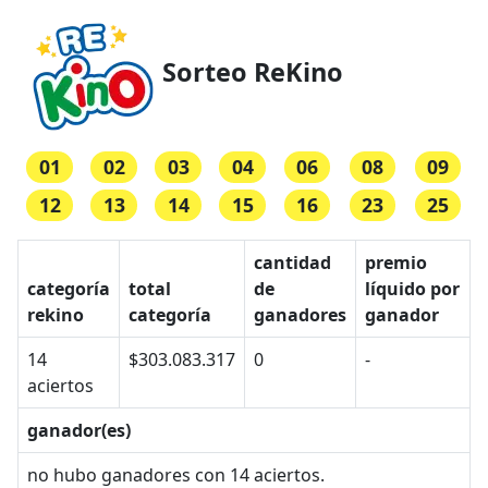
Sorteo ReKino
01
02
03
04
06
08
09
12
13
14
15
16
23
25
cantidad
premio
categoría
total
de
líquido por
rekino
categoría
ganadores
ganador
14
$303.083.317
0
-
aciertos
ganador(es)
no hubo ganadores con 14 aciertos.