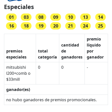
Especiales
01
03
08
09
10
13
14
16
18
19
20
21
24
25
premio
cantidad
líquido
premios
total
de
por
especiales
categoría
ganadores
ganador
mitsubishi
0
0
-
l200+comb o
$33mill
ganador(es)
no hubo ganadores de premios promocionales.