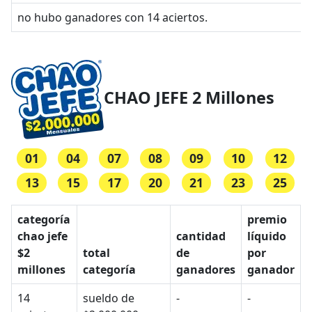
no hubo ganadores con 14 aciertos.
CHAO JEFE 2 Millones
01
04
07
08
09
10
12
13
15
17
20
21
23
25
categoría
premio
chao jefe
cantidad
líquido
$2
total
de
por
millones
categoría
ganadores
ganador
14
sueldo de
-
-