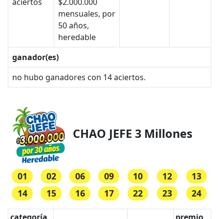
aciertos
$2.000.000
mensuales, por
50 años,
heredable
ganador(es)
no hubo ganadores con 14 aciertos.
CHAO JEFE 3 Millones
01
02
06
09
10
12
13
14
15
16
17
22
23
24
categoría
premio