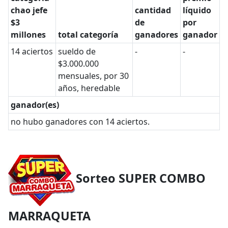
chao jefe
cantidad
líquido
$3
de
por
millones
total categoría
ganadores
ganador
14 aciertos
sueldo de
-
-
$3.000.000
mensuales, por 30
años, heredable
ganador(es)
no hubo ganadores con 14 aciertos.
Sorteo SUPER COMBO
MARRAQUETA