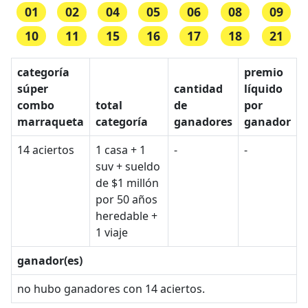
01
02
04
05
06
08
09
10
11
15
16
17
18
21
categoría
premio
súper
cantidad
líquido
combo
total
de
por
marraqueta
categoría
ganadores
ganador
14 aciertos
1 casa + 1
-
-
suv + sueldo
de $1 millón
por 50 años
heredable +
1 viaje
ganador(es)
no hubo ganadores con 14 aciertos.