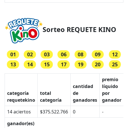
Sorteo REQUETE KINO
01
02
03
06
08
09
12
13
14
15
17
19
20
25
premio
cantidad
líquido
categoría
total
de
por
requetekino
categoría
ganadores
ganador
14 aciertos
$375.522.766
0
-
ganador(es)