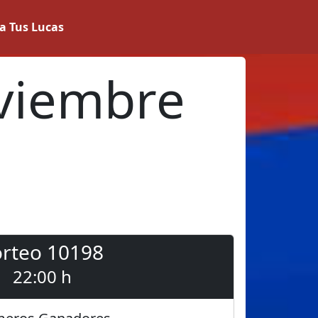
ca Tus Lucas
oviembre
orteo 10198
22:00 h