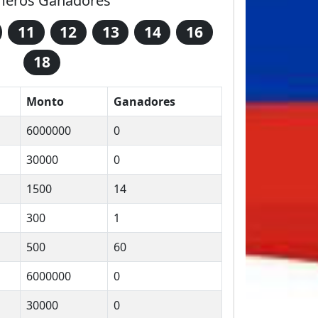
eros Ganadores
11
12
13
14
16
18
Monto
Ganadores
6000000
0
30000
0
1500
14
300
1
500
60
6000000
0
30000
0