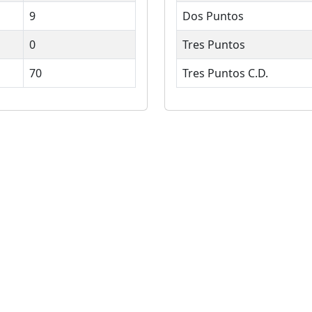
9
Dos Puntos
0
Tres Puntos
70
Tres Puntos C.D.